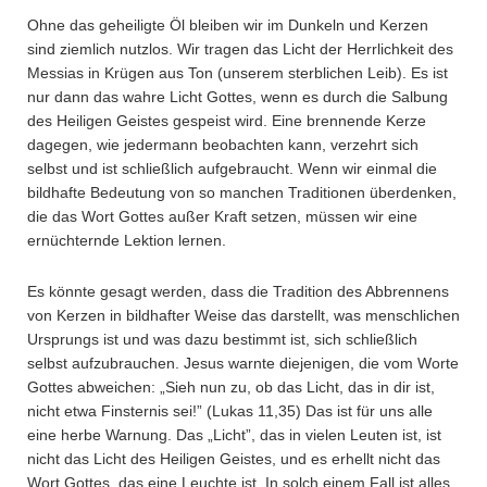
Ohne das geheiligte Öl bleiben wir im Dunkeln und Kerzen
sind ziemlich nutzlos. Wir tragen das Licht der Herrlichkeit des
Messias in Krügen aus Ton (unserem sterblichen Leib). Es ist
nur dann das wahre Licht Gottes, wenn es durch die Salbung
des Heiligen Geistes gespeist wird. Eine brennende Kerze
dagegen, wie jedermann beobachten kann, verzehrt sich
selbst und ist schließlich aufgebraucht. Wenn wir einmal die
bildhafte Bedeutung von so manchen Traditionen überdenken,
die das Wort Gottes außer Kraft setzen, müssen wir eine
ernüchternde Lektion lernen.
Es könnte gesagt werden, dass die Tradition des Abbrennens
von Kerzen in bildhafter Weise das darstellt, was menschlichen
Ursprungs ist und was dazu bestimmt ist, sich schließlich
selbst aufzubrauchen. Jesus warnte diejenigen, die vom Worte
Gottes abweichen: „Sieh nun zu, ob das Licht, das in dir ist,
nicht etwa Finsternis sei!” (Lukas 11,35) Das ist für uns alle
eine herbe Warnung. Das „Licht”, das in vielen Leuten ist, ist
nicht das Licht des Heiligen Geistes, und es erhellt nicht das
Wort Gottes, das eine Leuchte ist. In solch einem Fall ist alles