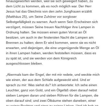
hinausgeworfen werden, weil sie sich geweigert haben, zu
dem Licht zu kommen, als es noch möglich war. Der Herr
Jesus hat das Gleichnis von den zehn Jungfrauen erzählt
(Matthäus 25), um Seine Zuhörer vor sorgloser
Selbstgefälligkeit zu warnen. Auch wenn Sein Erscheinen sich
verzögert, müssen Seine treuen Nachfolger ihre Lampen in
Ordnung halten. Sie müssen einen guten Vorrat an Öl
besitzen, um auch in der finstersten Nacht die Lampen am
Brennen zu halten; denn Er wird kommen, wenn sie es nicht
erwarten, und diejenigen, die eine ungenügende Menge an Öl
in ihren Lampen haben, werden feststellen müssen, dass es
zu spät ist, und sie werden von dem Königreich
ausgeschlossen bleiben.
„Abermals kam der Engel, der mit mir redete, und weckte mich
wie einen, der aus dem Schlafe aufgeweckt wird. Und er
sprach zu mir: Was siehst du? Ich antwortete: Ich sehe einen
Leuchter, ganz von Gold, und ein Ölgefäß oben darauf nebst
sieben Lampen daran und sieben Röhren für die Lampen, die
oben darauf sind; und zwei Ölbäume stehen daneben, einer
zu seiner Rechten und einer zu seiner Linken. Und ich hob an