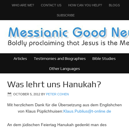
WHO ARE WE?
CONTACT US
HOW CAN YOU HELP?
BLOGS
SUBSCRIBE
Articles
Testimonies and Biographies
Bible Studies
Other Languages
Was lehrt uns Hanukah?
OCTOBER 5, 2012
BY
PETER COHEN
Mit herzlichem Dank für die Übersetzung aus dem Englishchen
von Klaus Püplichhuisen:
Klaus.Publius@t-online.de
An dem jüdischen Feiertag Hanukah gedenkt man des