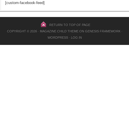
[custom-facebook-feed]
RETURN TO TOP OF PAGE
COPYRIGHT © 2026 ·
MAGAZINE CHILD THEME
ON
GENESIS FRAMEWORK
·
WORDPRESS
·
LOG IN