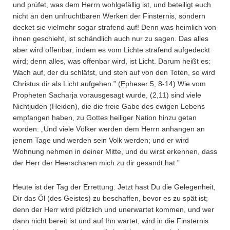
und prüfet, was dem Herrn wohlgefällig ist, und beteiligt euch
nicht an den unfruchtbaren Werken der Finsternis, sondern
decket sie vielmehr sogar strafend auf! Denn was heimlich von
ihnen geschieht, ist schändlich auch nur zu sagen. Das alles
aber wird offenbar, indem es vom Lichte strafend aufgedeckt
wird; denn alles, was offenbar wird, ist Licht. Darum heißt es:
Wach auf, der du schläfst, und steh auf von den Toten, so wird
Christus dir als Licht aufgehen.” (Epheser 5, 8-14) Wie vom
Propheten Sacharja vorausgesagt wurde, (2,11) sind viele
Nichtjuden (Heiden), die die freie Gabe des ewigen Lebens
empfangen haben, zu Gottes heiliger Nation hinzu getan
worden: „Und viele Völker werden dem Herrn anhangen an
jenem Tage und werden sein Volk werden; und er wird
Wohnung nehmen in deiner Mitte, und du wirst erkennen, dass
der Herr der Heerscharen mich zu dir gesandt hat.”
Heute ist der Tag der Errettung. Jetzt hast Du die Gelegenheit,
Dir das Öl (des Geistes) zu beschaffen, bevor es zu spät ist;
denn der Herr wird plötzlich und unerwartet kommen, und wer
dann nicht bereit ist und auf Ihn wartet, wird in die Finsternis